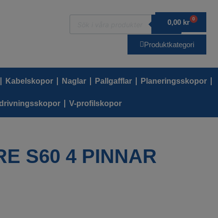
0
0,00
kr
SÖK
Produktkategori
Kabelskopor
Naglar
Pallgafflar
Planeringsskopor
drivningsskopor
V-profilskopor
E S60 4 PINNAR