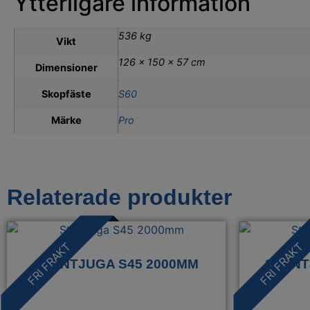
Ytterligare information
536 kg
Vikt
126 × 150 × 57 cm
Dimensioner
Skopfäste
S60
Märke
Pro
Relaterade produkter
FRI FRAKT
FRI FRAKT
STENTJUGA S45 2000MM
STENT