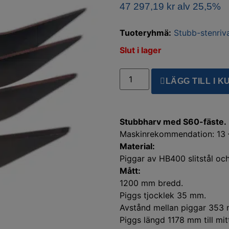
47 297,19
kr
alv 25,5%
Tuoteryhmä:
Stubb-stenriv
Slut i lager
LÄGG TILL I 
Stubbharv med S60-fäste.
Maskinrekommendation: 13 –
Material:
Piggar av HB400 slitstål och
Mått:
1200 mm bredd.
Piggs tjocklek 35 mm.
Avstånd mellan piggar 353
Piggs längd 1178 mm till mi