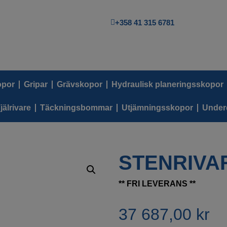
+358 41 315 6781
opor
Gripar
Grävskopor
Hydraulisk planeringsskopor
jälrivare
Täckningsbommar
Utjämningsskopor
Under
STENRIVAR
** FRI LEVERANS **
37 687,00
kr