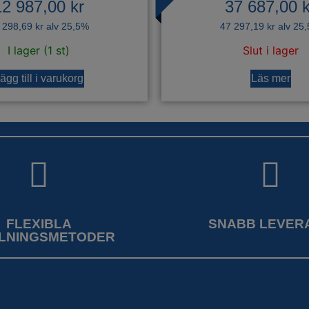
12 987,00
kr
37 687,00
k
 298,69
kr
alv 25,5%
47 297,19
kr
alv 25
I lager (1 st)
Slut i lager
ägg till i varukorg
Läs mer
FLEXIBLA
SNABB LEVER
LNINGSMETODER