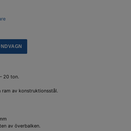
are
KUNDVAGN
 20 ton.
 ram av konstruktionsstål.
 mm
tten av överbalken.