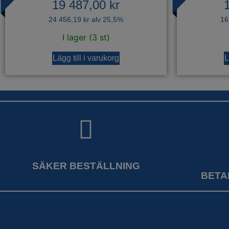
19 487,00
kr
24 456,19
kr
alv 25,5%
16
I lager (3 st)
Lägg till i varukorg
L
SÄKER BESTÄLLNING
BETA