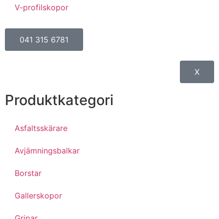
V-profilskopor
041 315 6781
X
Produktkategori
Asfaltsskärare
Avjämningsbalkar
Borstar
Gallerskopor
Gripar