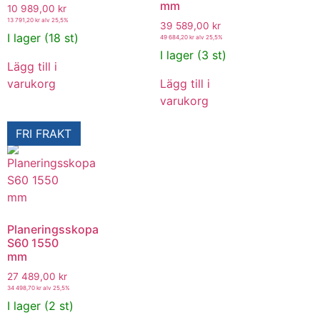
mm
10 989,00
kr
13 791,20
kr
alv 25,5%
39 589,00
kr
I lager (18 st)
49 684,20
kr
alv 25,5%
I lager (3 st)
Lägg till i
varukorg
Lägg till i
varukorg
FRI FRAKT
Planeringsskopa
S60 1550
mm
27 489,00
kr
34 498,70
kr
alv 25,5%
I lager (2 st)