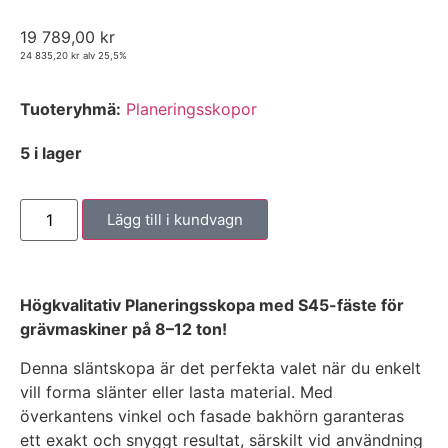
19 789,00
kr
24 835,20
kr
alv 25,5%
Tuoteryhmä:
Planeringsskopor
5 i lager
Lägg till i kundvagn
Högkvalitativ Planeringsskopa med S45-fäste för
grävmaskiner på 8–12 ton!
Denna släntskopa är det perfekta valet när du enkelt
vill forma slänter eller lasta material. Med
överkantens vinkel och fasade bakhörn garanteras
ett exakt och snyggt resultat, särskilt vid användning