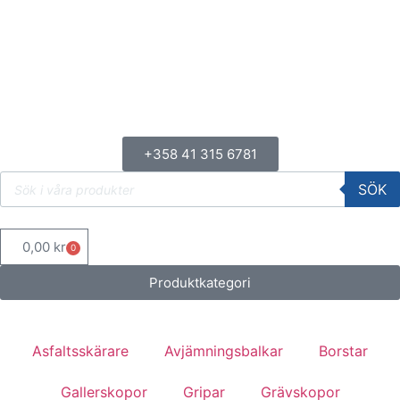
+358 41 315 6781
SÖK
0,00
kr
0
Produktkategori
Asfaltsskärare
Avjämningsbalkar
Borstar
Gallerskopor
Gripar
Grävskopor