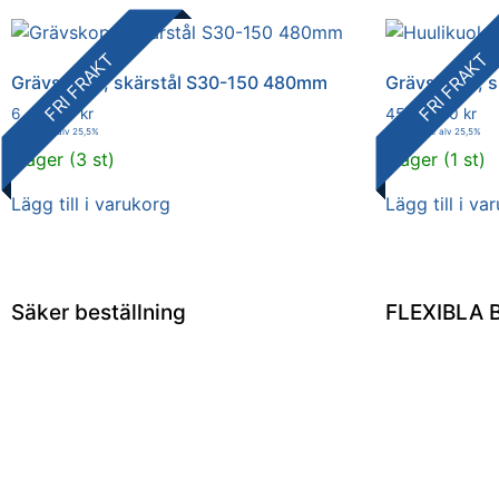
FRI FRAKT
FRI FRAKT
Grävskopa, skärstål S30-150 480mm
Grävskopa, s
6 487,00
kr
45 487,00
kr
8 141,19
kr
alv 25,5%
57 086,19
kr
alv 25,5%
I lager (3 st)
I lager (1 st)
Lägg till i varukorg
Lägg till i va
Säker beställning
FLEXIBLA