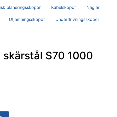
isk planeringsskopor
Kabelskopor
Naglar
Utjämningsskopor
Underdrivningsskopor
 skärstål S70 1000
gn