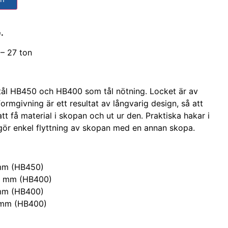
.
– 27 ton
tstål HB450 och HB400 som tål nötning. Locket är av
ormgivning är ett resultat av långvarig design, så att
att få material i skopan och ut ur den. Praktiska hakar i
gör enkel flyttning av skopan med en annan skopa.
 mm (HB450)
30 mm (HB400)
 mm (HB400)
6 mm (HB400)