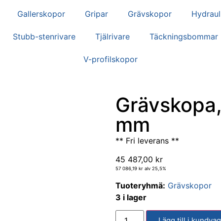
Gallerskopor
Gripar
Grävskopor
Hydraul
Stubb-stenrivare
Tjälrivare
Täckningsbommar
V-profilskopor
Grävskopa,
mm
** Fri leverans **
45 487,00
kr
57 086,19
kr
alv 25,5%
Tuoteryhmä:
Grävskopor
3 i lager
Lägg till i kundva