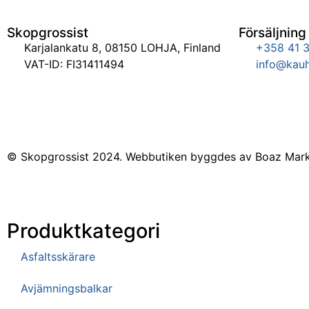
Skopgrossist
Försäljning
Karjalankatu 8, 08150 LOHJA, Finland
+358 41 3
VAT-ID: FI31411494
info@kauh
© Skopgrossist 2024. Webbutiken byggdes av Boaz Mark
Produktkategori
Asfaltsskärare
Avjämningsbalkar