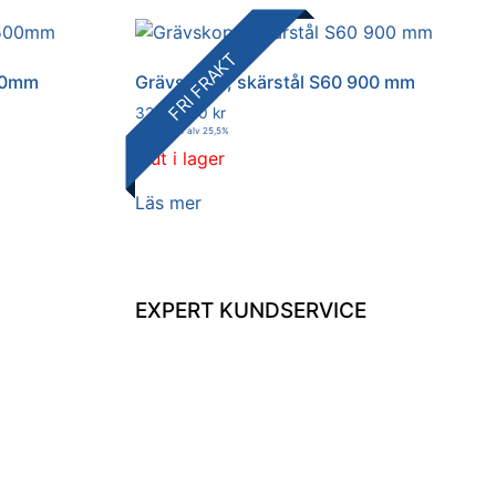
FRI FRAKT
500mm
Grävskopa, skärstål S60 900 mm
32 487,00
kr
40 771,19
kr
alv 25,5%
Slut i lager
Läs mer
EXPERT KUNDSERVICE