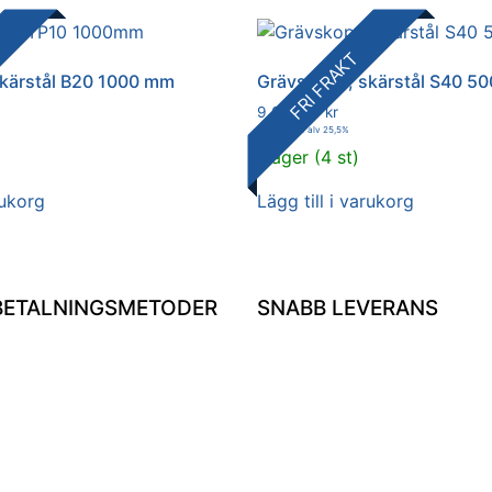
FRI FRAKT
kärstål B20 1000 mm
Grävskopa, skärstål S40 
9 087,00
kr
11 404,19
kr
alv 25,5%
I lager (4 st)
rukorg
Lägg till i varukorg
 BETALNINGSMETODER
SNABB LEVERANS