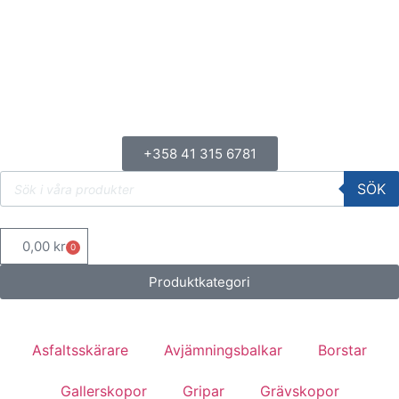
+358 41 315 6781
SÖK
0,00
kr
0
Produktkategori
Asfaltsskärare
Avjämningsbalkar
Borstar
Gallerskopor
Gripar
Grävskopor