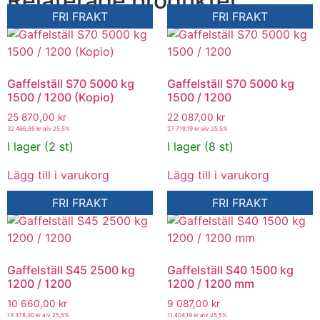
Relaterade produkter
FRI FRAKT
FRI FRAKT
Gaffelställ S70 5000 kg
Gaffelställ S70 5000 kg
1500 / 1200 (Kopio)
1500 / 1200
25 870,00
kr
22 087,00
kr
32 466,85
kr
alv 25,5%
27 719,19
kr
alv 25,5%
I lager (2 st)
I lager (8 st)
Lägg till i varukorg
Lägg till i varukorg
FRI FRAKT
FRI FRAKT
Gaffelställ S45 2500 kg
Gaffelställ S40 1500 kg
1200 / 1200
1200 / 1200 mm
10 660,00
kr
9 087,00
kr
13 378,30
kr
alv 25,5%
11 404,19
kr
alv 25,5%